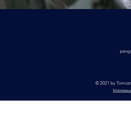
pengu
© 2021 by Tomcat.
Impress